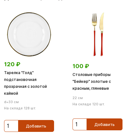
120
₽
100
₽
Тарелка "Голд"
Столовые приборы
подстановочная
"Бейкер" золотые с
прозрачная с золотой
красным, гляневые
каймой
22 см
d=33 см
На складе 120 шт.
На складе 128 шт.
Добавить
Добавить