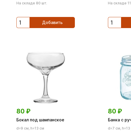
На складе 80 шт.
На складе 11
Добавить
80
₽
80
₽
Бокал под шампанское
Банка с ру
d=9 см, h=13 см
d=7 см, h=13