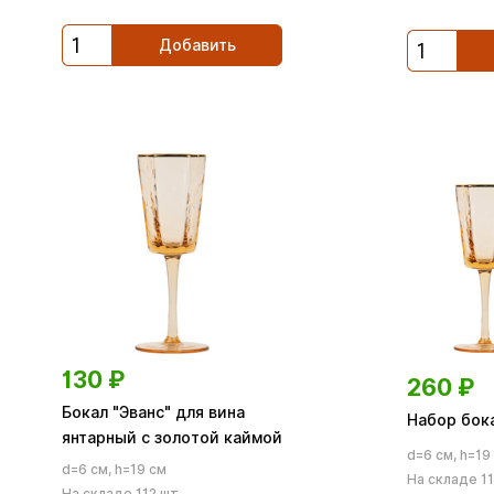
Добавить
130
₽
260
₽
Бокал "Эванс" для вина
Набор бока
янтарный с золотой каймой
d=6 см, h=19
d=6 см, h=19 см
На складе 11
На складе 112 шт.