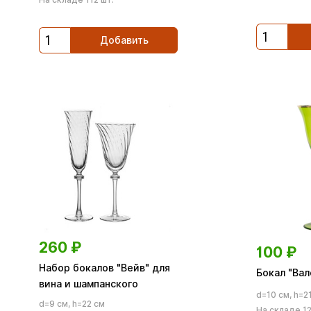
Добавить
260
₽
100
₽
Набор бокалов "Вейв" для
Бокал "Ва
вина и шампанского
d=10 см, h=2
d=9 см, h=22 см
На складе 12