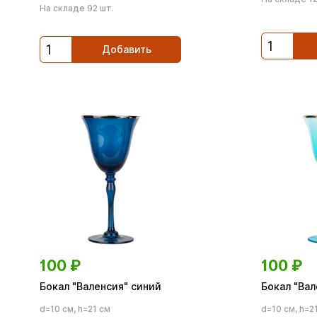
На складе 92 шт.
Добавить
100
₽
100
₽
Бокал "Валенсия" синий
Бокал "Вал
d=10 см, h=21 см
d=10 см, h=2