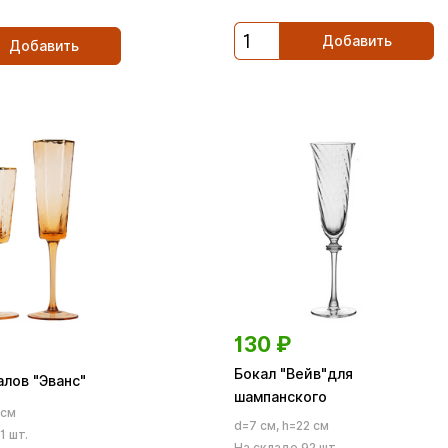
Добавить
Добавить
130
₽
Бокал "Вейв"для
лов "Эванс"
шампанского
 см
d=7 см, h=22 см
1 шт.
На складе 92 шт.