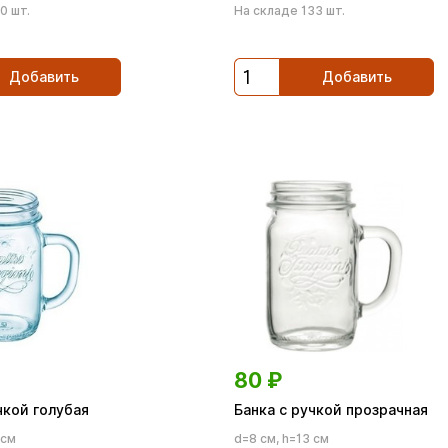
0 шт.
На складе 133 шт.
Добавить
Добавить
80
₽
чкой голубая
Банка с ручкой прозрачная
 см
d=8 см, h=13 см