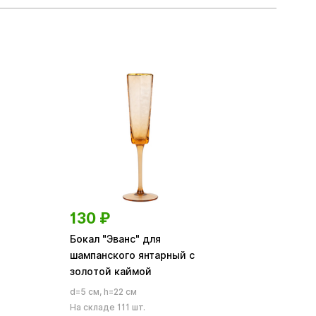
130
₽
Бокал "Эванс" для
шампанского янтарный с
золотой каймой
d=5 см, h=22 см
На складе 111 шт.