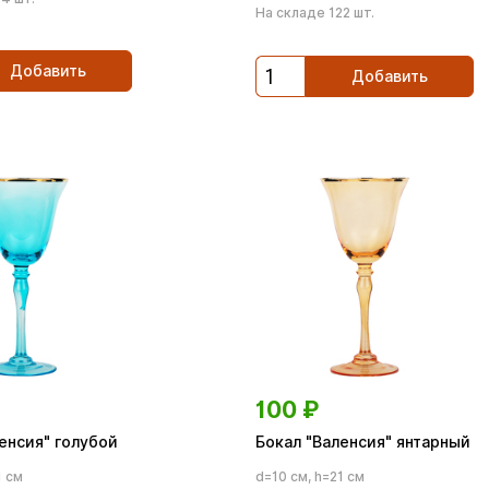
На складе 122 шт.
Добавить
Добавить
100
₽
енсия" голубой
Бокал "Валенсия" янтарный
1 см
d=10 см, h=21 см