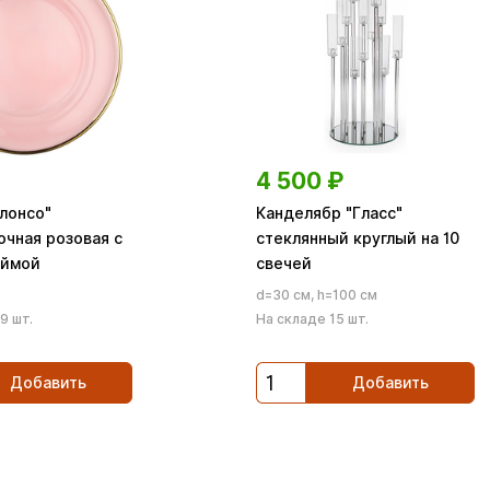
4 500
₽
лонсо"
Канделябр "Гласс"
очная розовая с
стеклянный круглый на 10
аймой
свечей
d=30 см, h=100 см
9 шт.
На складе 15 шт.
Добавить
Добавить