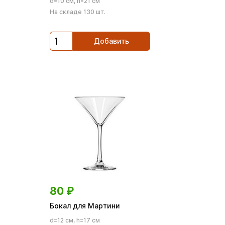
d=10 см, h=21 см
На складе 130 шт.
Добавить
80
₽
Бокал для Мартини
d=12 см, h=17 см