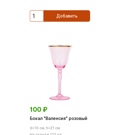
Добавить
100
₽
Бокал "Валенсия" розовый
d=10 см, h=21 см
На складе 122 шт.