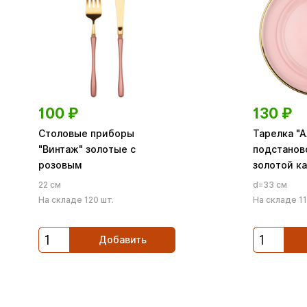
100
₽
130
₽
Столовые приборы
Тарелка "А
"Винтаж" золотые с
подстанов
розовым
золотой к
22 см
d=33 см
На складе 120 шт.
На складе 11
Добавить