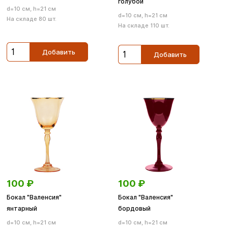
голубой
d=10 см, h=21 см
d=10 см, h=21 см
На складе 80 шт.
На складе 110 шт.
Добавить
Добавить
100
₽
100
₽
Бокал "Валенсия"
Бокал "Валенсия"
янтарный
бордовый
d=10 см, h=21 см
d=10 см, h=21 см