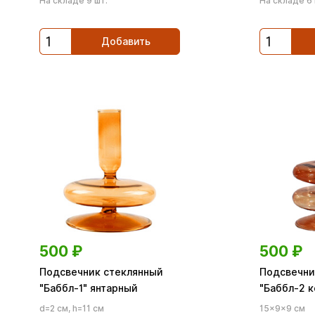
На складе 9 шт.
На складе 6 
Добавить
500
₽
500
₽
Подсвечник стеклянный
Подсвечни
"Баббл-1" янтарный
"Баббл-2 
d=2 см, h=11 см
15×9×9 см