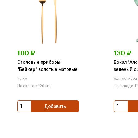
100
₽
130
₽
Столовые приборы
Бокал "Ало
"Бейкер" золотые матовые
зеленый с
22 см
d=9 см, h=24
На складе 120 шт.
На складе 11
Добавить