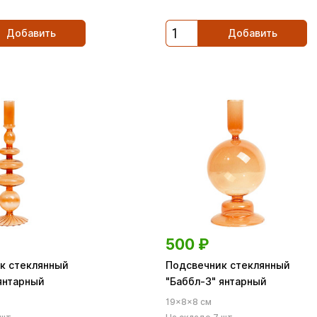
Добавить
Добавить
500
₽
к стеклянный
Подсвечник стеклянный
янтарный
"Баббл-3" янтарный
19×8×8 см