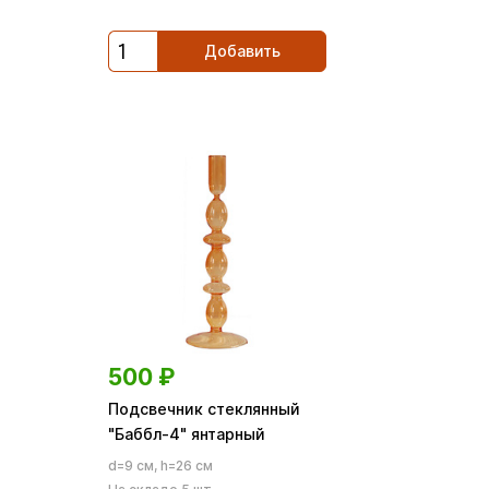
Добавить
500
₽
Подсвечник стеклянный
"Баббл-4" янтарный
d=9 см, h=26 см