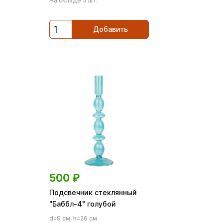
На складе 5 шт.
Добавить
500
₽
Подсвечник стеклянный
"Баббл-4" голубой
d=9 см, h=26 см