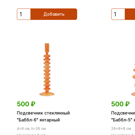
Добавить
500
₽
500
₽
Подсвечник стеклянный
Подсвечни
"Баббл-6" янтарный
"Баббл-5" 
d=9 см, h=26 см
29×8×8 см