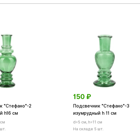
150
₽
к "Стефано"-2
Подсвечник "Стефано"-3
й h16 см
изумрудный h 11 cм
 см
d=5 см, h=11 см
шт.
На складе 5 шт.