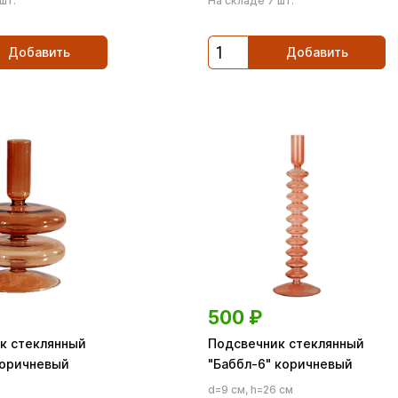
шт.
На складе 7 шт.
Добавить
Добавить
500
₽
к стеклянный
Подсвечник стеклянный
коричневый
"Баббл-6" коричневый
d=9 см, h=26 см