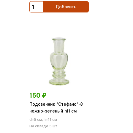
Добавить
150
₽
Подсвечник "Стефано"-8
нежно-зеленый h11 см
d=5 см, h=11 см
На складе 5 шт.