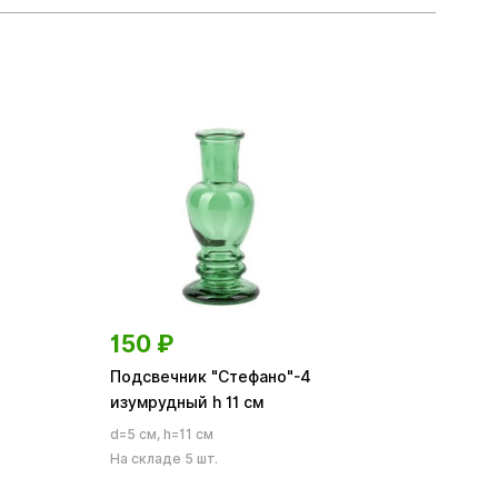
150
₽
Подсвечник "Стефано"-4
изумрудный h 11 см
d=5 см, h=11 см
На складе 5 шт.