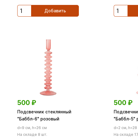
Добавить
500
₽
500
₽
Подсвечник стеклянный
Подсвечни
"Баббл-6" розовый
"Баббл-5"
d=9 см, h=26 см
d=2 см, h=28
На складе 8 шт.
На складе 17