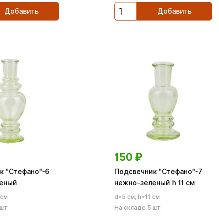
Добавить
Добавить
150
₽
к "Стефано"-6
Подсвечник "Стефано"-7
еный
нежно-зеленый h 11 см
 см
d=5 см, h=11 см
шт.
На складе 5 шт.