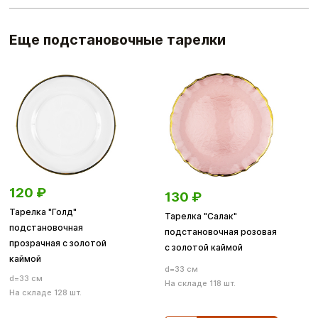
Еще подстановочные тарелки
120
₽
130
₽
Тарелка "Голд"
Тарелка "Салак"
подстановочная
подстановочная розовая
прозрачная с золотой
с золотой каймой
каймой
d=33 см
d=33 см
На складе 118 шт.
На складе 128 шт.