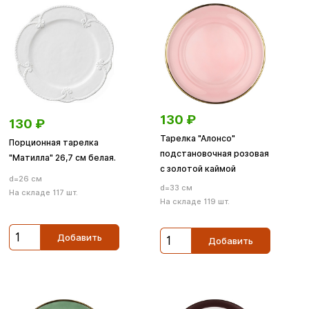
130
₽
130
₽
Тарелка "Алонсо"
Порционная тарелка
подстановочная розовая
"Матилла" 26,7 см белая.
с золотой каймой
d=26 см
d=33 см
На складе 117 шт.
На складе 119 шт.
Добавить
Добавить