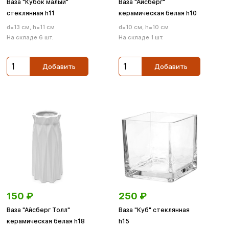
Ваза "Кубок малый"
Ваза "Айсберг"
стеклянная h11
керамическая белая h10
d=13 см, h=11 см
d=10 см, h=10 см
На складе 6 шт.
На складе 1 шт.
Добавить
Добавить
150
₽
250
₽
Ваза "Айсберг Толл"
Ваза "Куб" стеклянная
керамическая белая h18
h15