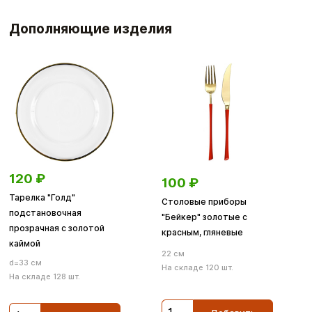
Дополняющие изделия
120
₽
100
₽
Тарелка "Голд"
Столовые приборы
подстановочная
"Бейкер" золотые с
прозрачная с золотой
красным, гляневые
каймой
22 см
d=33 см
На складе 120 шт.
На складе 128 шт.