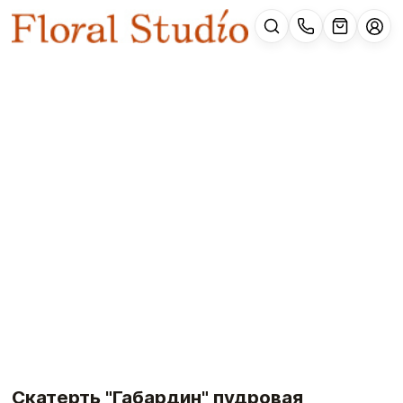
Скатерть "Габардин" пудровая