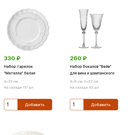
330
₽
260
₽
Набор тарелок
Набор бокалов "Вейв"
"Матилла" белая
для вина и шампанского
d=33 см
d=9 см, h=22 см
На складе 117 шт.
На складе 92 шт.
Добавить
Добавить